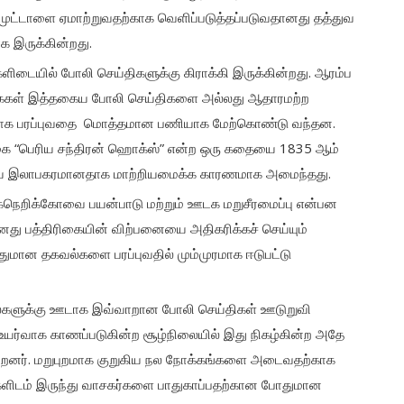
ுட்டாளை ஏமாற்றுவதற்காக வெளிப்படுத்தப்படுவதானது தத்துவ
க இருக்கின்றது.
ிடையில் போலி செய்திகளுக்கு கிராக்கி இருக்கின்றது. ஆரம்ப
ிகைகள் இத்தகைய போலி செய்திகளை அல்லது ஆதாரமற்ற
லாக பரப்புவதை மொத்தமான பணியாக மேற்கொண்டு வந்தன.
ரிகை “பெரிய சந்திரன் ஹொக்ஸ்” என்ற ஒரு கதையை 1835 ஆம்
ிகையை இலாபகரமானதாக மாற்றியமைக்க காரணமாக அமைந்தது.
நெறிக்கோவை பயன்பாடு மற்றும் ஊடக மறுசீரமைப்பு என்பன
 பத்திரிகையின் விற்பனையை அதிகரிக்கச் செய்யும்
துமான தகவல்களை பரப்புவதில் மும்முரமாக ஈடுபட்டு
களுக்கு ஊடாக இவ்வாறான போலி செய்திகள் ஊடுறுவி
் உயர்வாக காணப்படுகின்ற சூழ்நிலையில் இது நிகழ்கின்ற அதே
கின்றனர். மறுபுறமாக குறுகிய நல நோக்கங்களை அடைவதற்காக
ிடம் இருந்து வாசகர்களை பாதுகாப்பதற்கான போதுமான