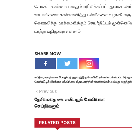
கொண்ட உண்மையானதும் பரீட்சிக்கப்பட்டதுமான செய
ஊடகங்களை கண்காணித்து புள்ளிகளை வழங்கி வருட
கௌரவித்து ஊக்கமளிக்கும் செயற்றிட்டம் முன்னெட
மாற்று வழிமுறை எனலாம்.
SHARE NOW
கட்டுரைகளுக்கான பொறுப்புத் துறப்பு இந்த வெளியீட்டில் உள்ளடக்கப்பட்ட அவதா
வெளியீட்டில் இலங்கை பத்திரிகை ஸ்தாபனத்தின் நோக்கங்கள் அல்லது கருத்துக
Previous
தேசியவாத ஊடகவியலும் போலியான
செய்திகளும்
RELATED POSTS