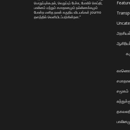
Featur
பொறுப்புக்கூறல், வெறுப்புப் பேச்சு, போலிச் செய்தி,
பாலினம் மற்றும் சமாதானமும் நல்லிணக்கமும்
போன்ற மனித நலன் கருதிய விடயங்கள் journo
Transp
தளத்தில் வெளியிடப்படுகின்றன.”
Uncate
அரசியல
ஆசிரியர
கர
காணொ
சமாதானம
சமூகம்
சுற்றுச்
தகவலறி
பாலினம