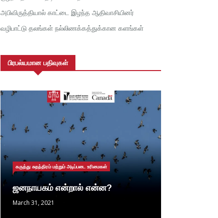
அபிவிருத்தியால் காட்டை இழந்த ஆதிவாசியினர்
வழிபாட்டு தலங்கள் நல்லிணக்கத்துக்கான களங்கள்
பிரபல்யமான பதிவுகள்
கருத்து சுதந்திரம் மற்றும் அடிப்படை உரிமைகள்
ஜனநாயகம் என்றால் என்ன?
March 31, 2021