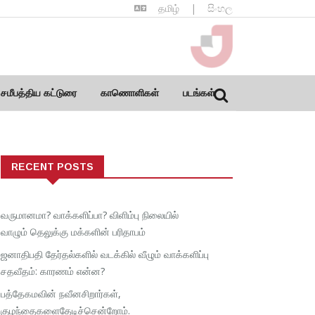
தமிழ்
|
සිංහල
சமீபத்திய கட்டுரை
காணொளிகள்
படங்கள்
RECENT POSTS
வருமானமா? வாக்களிப்பா? விளிம்பு நிலையில்
வாழும் தெலுக்கு மக்களின் பரிதாபம்
ஜனாதிபதி தேர்தல்களில் வடக்கில் வீழும் வாக்களிப்பு
சதவீதம்: காரணம் என்ன?
பத்தேகமவின் நவீனசிறார்கள்,
குழந்தைகளைதேடிச்சென்றோம்.