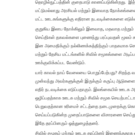
தொழில்நுட்பத்தின் குறைபாடு காணப்படுகின்றது. 
மட்டுமல்லாது அரசியல் மற்றும் இனவாத நோக்கங்க
மட்ட ஊடகங்களுக்கு எதிரான நடவடிக்கைகளை எடுக்க ம
குறுகிய இலாப நோக்கிலும் இனவாத, மதவாத மற்றும்
செய்திகள் தகவல்களை புணைந்து பரப்புவதன் மூலம் சமூ
இன அமைதிக்கும் நல்லிணக்கத்திற்கும் பாதகமாக செ
மற்றும் தேசிய மட்டங்களில் சிவில் சமூகங்களை அடிப
ஊக்குவிக்கப்பட வேண்டும்.
யார் காவல் நாய் வேலையை பொறுப்பேற்பது? சிறந
முன்வந்து அவர்களுக்குள் இருக்கும் கருப்பு ஆடு
எதிர் நடவடிக்கை எடுப்பதாகும். இலங்கையில் ஊடக 
ஒழிப்பதற்காக ஊடக மற்றும் சிவில் சமூக செயற்பாட்
பெறுவதற்கான உரிமைச் சட்டத்தை நடைமுறைக்கு கொண
செய்யப்படுகின்ற முறைப்பாடுகளை விசாரணை செய்து
இதே தரப்பினரும் ஒத்துழைத்தனர்.
சிவில் சமூகம் மற்றும் ஊடக தரப்பினர் இணைந்ததாக