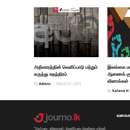
அதிகாரத்தின் வெளிப்பாடு மற்றும்
இலங்கை ம
கருத்து சுதந்திரம்
ஆணைக் குழ
வினாக்கள் 
By
Admin
March 31, 2021
By
Kalana H
வகைக
“அடிப்படை உரிமைகள், வெளிப்படைத்தன்மை மற்றும்