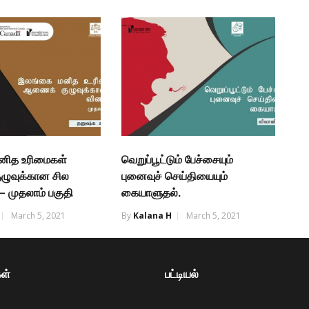
னித உரிமைகள்
வெறுப்பூட்டும் பேச்சையும்
ுவுக்கான சில
புனைவுச் செய்தியையும்
– முதலாம் பகுதி
கையாளுதல்.
March 5, 2021
By
Kalana H
March 5, 2021
ள்
பட்டியல்