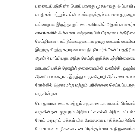
புணையப்படுகின்ற பொய்யானது முதலாவது அப்பாவி ம
வாதிகள் மற்றும் கல்விமான்களுக்கும் கவலை தருவதா
எவ்வாறாக இருந்தாலும் ஊடகவியலில் அதன் வாசகர்கள
காலங்களில் அச்சு ஊடகத்தறையில் பிரதான பத்திர
செய்திகளை கட்டுக்கதைகளாக தமது ஊடகம் வாயி
இதற்கு சிறந்த உதாரணமாக நியுயோர்க் “சன்” பத்தி
ஆண்டு பரப்பியது. அந்த செய்தி குறித்த பத்திர
ஊடகவியலில் தொழில் தகைமையின் வளர்ச்சி, ஒழுக்க
அவசியமானதாக இருந்து வருவதோடு அச்சு ஊடகமானது
நோக்கில் ஆதாரமற்ற மற்றும் பரிசீலனை செய்யப்படாத
வருகின்றன.
பொதுவான ஊடக மற்றும் சமூக ஊடக வலைப் பின்னல்
வருகின்றன. ஒருபுறம் அதிக பட்ச கல்வி அறிவு மட்டம
நேரம் மறுபுறம் மக்கள் மிக மோசமாக பாதிக்கப்படு
மோசமான வழிகளை கடைபிடிக்கும் ஊடக நிறுவனங்கள