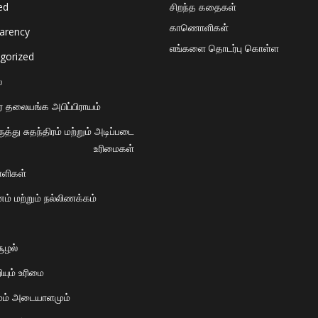
ed
சிறந்த கதைகள்
காணொளிகள்
arency
எங்களை தொடர்பு கொள்ள
gorized
்
் தலையங்க அபிப்பிராயம்
ுத்து சுதந்திரம் மற்றும் அடிப்படை
உரிமைகள்
ளிகள்
் மற்றும் நல்லிணக்கம்
சூழல்
யும் உரிமை
ும் அடையாளமும்