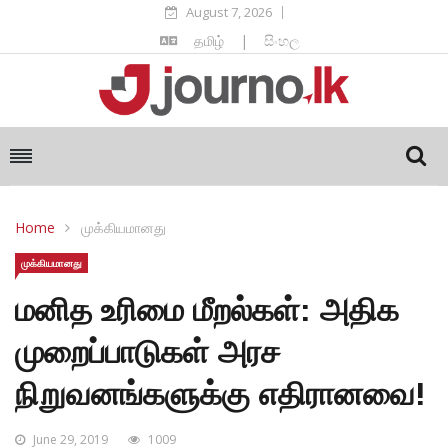
August 7, 2026
தமிழ்
|
සිංහල
Home
முக்கியமானது
முக்கியமானது
மனித உரிமை மீறல்கள்: அதிக
முறைப்பாடுகள் அரச
நிறுவனங்களுக்கு எதிரானவை!
June 29, 2019
1009