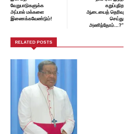
வேறுபாடுகளுக்க
கறுப்புநிற
அப்பால் மக்களை
ஆடையைத் தெரிவு
இணைக்கவேண்டும்!
செய்து
அணிந்தோம்…?”
RELATED POSTS