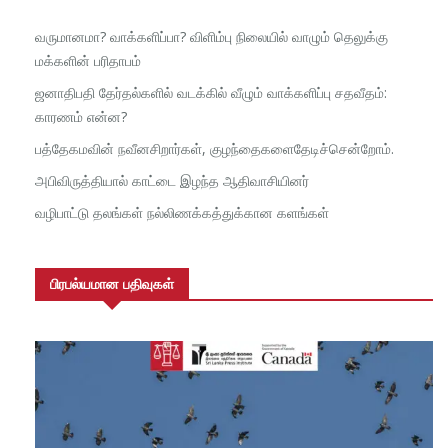
வருமானமா? வாக்களிப்பா? விளிம்பு நிலையில் வாழும் தெலுக்கு
மக்களின் பரிதாபம்
ஜனாதிபதி தேர்தல்களில் வடக்கில் வீழும் வாக்களிப்பு சதவீதம்:
காரணம் என்ன?
பத்தேகமவின் நவீனசிறார்கள், குழந்தைகளைதேடிச்சென்றோம்.
அபிவிருத்தியால் காட்டை இழந்த ஆதிவாசியினர்
வழிபாட்டு தலங்கள் நல்லிணக்கத்துக்கான களங்கள்
பிரபல்யமான பதிவுகள்