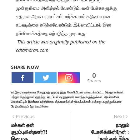
முன்னுரிமை அளித்தல் வேண்டும். வன் பேச்சுகளுக்கு 
எதிராக அரசு பாராபட்சம் பார்க்காமல் கடுமையான 
நடவடிக்கை எடுக்கவேண்டும். இல்லாவிட்டால் இன 
 This article was originally published on the 
catamaran.com
SHARE NOW
0
Shares
கட்டுரைகளுக்கான பொறுப்புத் துறப்பு இந்த வெளியீட்டில் உள்ளடக்கப்பட்ட அவதானங்கள்
மற்றும் கருத்துகள் குறித்த படைப்பின் எழுத்தாளர் சொந்த கருத்துக்கள். அவர்களின்
வெளியீட்டில் இலங்கை பத்திரிகை ஸ்தாபனத்தின் நோக்கங்கள் அல்லது கருத்துக்களை
பிரதிபலிக்கும் நோக்கமில்லை.
Previous
Next
மக்கள் ஏன்
நானும்
குழம்புகின்றனர்?!
யோசிக்கின்றேன் :
இன மத
“நாம் ஏன் இந்த