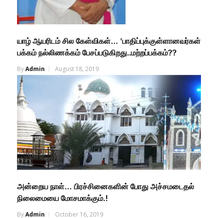
யாழ் ஆயரிடம் சில கேள்விகள்… ‘பாதிப்புக்குள்ளானவர்கள்
பக்கம் நல்லிணக்கம் பேசப்படுகிறது..மற்றப்பக்கம்??
By
Admin
August 18, 2019
அன்றைய நாள்… பிரச்சினைகளின் போது அச்சமடைதல்
நிலைமையை மோசமாக்கும்.!
By
Admin
October 16, 2019