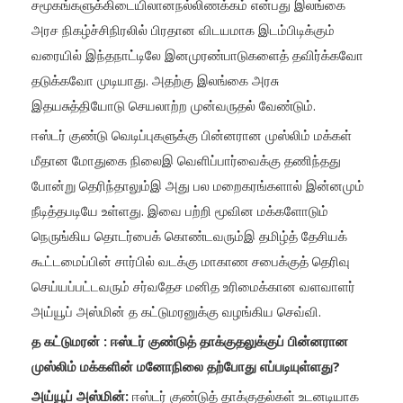
சமூகங்களுக்கிடையிலானநல்லிணக்கம் என்பது இலங்கை
அரச நிகழ்ச்சிநிரலில் பிரதான விடயமாக இடம்பிடிக்கும்
வரையில் இந்தநாட்டிலே இனமுரண்பாடுகளைத் தவிர்க்கவோ
தடுக்கவோ முடியாது. அதற்கு இலங்கை அரசு
இதயசுத்தியோடு செயலாற்ற முன்வருதல் வேண்டும்.
ஈஸ்டர் குண்டு வெடிப்புகளுக்கு பின்னரான முஸ்லிம் மக்கள்
மீதான மோதுகை நிலைஇ வெளிப்பார்வைக்கு தணிந்தது
போன்று தெரிந்தாலும்இ அது பல மறைகரங்களால் இன்னமும்
நீடித்தபடியே உள்ளது. இவை பற்றி மூவின மக்களோடும்
நெருங்கிய தொடர்பைக் கொண்டவரும்இ தமிழ்த் தேசியக்
கூட்டமைப்பின் சார்பில் வடக்கு மாகாண சபைக்குத் தெரிவு
செய்யப்பட்டவரும் சர்வதேச மனித உரிமைக்கான வளவாளர்
அய்யூப் அஸ்மின் த கட்டுமரனுக்கு வழங்கிய செவ்வி.
த கட்டுமரன் : ஈஸ்டர் குண்டுத் தாக்குதலுக்குப் பின்னரான
முஸ்லிம் மக்களின் மனோநிலை தற்போது எப்படியுள்ளது?
அய்யூப் அஸ்மின்:
ஈஸ்டர் குண்டுத் தாக்குதல்கள் உடனடியாக