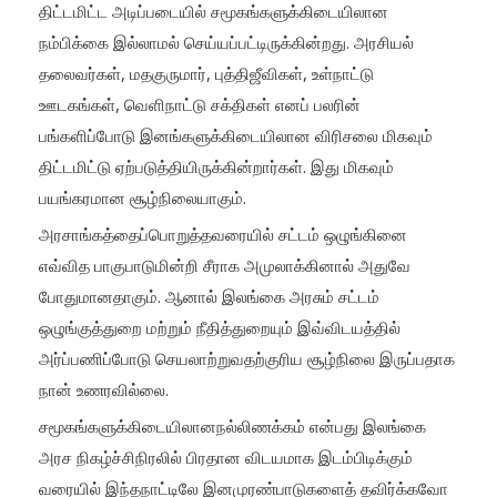
திட்டமிட்ட அடிப்படையில் சமூகங்களுக்கிடையிலான
நம்பிக்கை இல்லாமல் செய்யப்பட்டிருக்கின்றது. அரசியல்
தலைவர்கள், மதகுருமார், புத்திஜீவிகள், உள்நாட்டு
ஊடகங்கள், வெளிநாட்டு சக்திகள் எனப் பலரின்
பங்களிப்போடு இனங்களுக்கிடையிலான விரிசலை மிகவும்
திட்டமிட்டு ஏற்படுத்தியிருக்கின்றார்கள். இது மிகவும்
பயங்கரமான சூழ்நிலையாகும்.
அரசாங்கத்தைப்பொறுத்தவரையில் சட்டம் ஒழுங்கினை
எவ்வித பாகுபாடுமின்றி சீராக அமுலாக்கினால் அதுவே
போதுமானதாகும். ஆனால் இலங்கை அரசும் சட்டம்
ஒழுங்குத்துறை மற்றும் நீதித்துறையும் இவ்விடயத்தில்
அர்ப்பணிப்போடு செயலாற்றுவதற்குரிய சூழ்நிலை இருப்பதாக
நான் உணரவில்லை.
சமூகங்களுக்கிடையிலானநல்லிணக்கம் என்பது இலங்கை
அரச நிகழ்ச்சிநிரலில் பிரதான விடயமாக இடம்பிடிக்கும்
வரையில் இந்தநாட்டிலே இனமுரண்பாடுகளைத் தவிர்க்கவோ