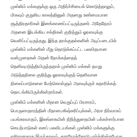
முஸ்லிம் மக்களுக்கு ஒரு அதிர்ச்சியைக் கொடுத்தாலும்,
மிகவும் குறுகிய காலத்தினுள் அதனது உண்மையான
சூத்திரதாரிகள் இனங்காணப்பட்டிருந்தனர். அதேநேரம்
அதனை இயக்கிய சக்திகள் குறித்தும் ஓரளவுக்கு
வெளிப்பட்டிருந்தது. இந்த தாக்குதல்களின் அடிப்படையில்
முஸ்லிம் மக்களின் மீது தொடுக்கப்பட்ட பலவிதமான
வன்முறைகள் அதன் நோக்கத்தைத்
தெளிவுபடுத்தியிருந்ததால் முஸ்லிம் மக்கள் தமது
அடுத்தநிலை குறித்து ஓரளவுக்குத் தெளிவான
நிலைப்பாடுகளை மேற்கொள்ளும் அளவுக்குச் சுதாரிக்கத்
தொடங்கியிருக்கின்றார்கள்.
முஸ்லிம் மக்களின் மீதான வெறுப்புப் பிரசாரம்,
பொருளாதாரத்தின் மீதானபகிஷ்கரிப்புக்கள், அரச நிர்வாகப்
பயங்கரவாதம், இலங்கையின் நீதித்துறையின் பக்கச்சார்பான
செயற்பாடுகள் எனப் பலவிடயங்கள் முஸ்லிம் மக்களுக்கு
எதிரானதாக இருந்தாலும், தூரநோக்கோடு பார்க்கின்றபோது