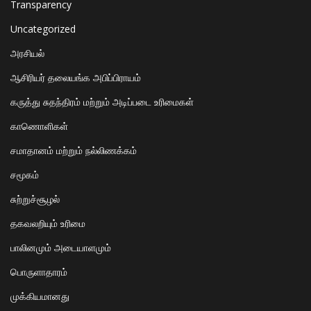
Transparency
Uncategorized
அரசியல்
ஆசிரியர் தலையங்க அபிப்பிராயம்
கருத்து சுதந்திரம் மற்றும் அடிப்படை உரிமைகள்
காணொளிகள்
சமாதானம் மற்றும் நல்லிணக்கம்
சமூகம்
சுற்றுச்சூழல்
தகவலறியும் உரிமை
பாலினமும் அடையாளமும்
பொருளாதாரம்
முக்கியமானது