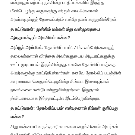
என்றாலும் ஏற்பட்டிருக்கின்ற பாதிப்புக்களில் இருந்து
மீண்டெழுந்து வருவதற்கு சற்றுக் காலஅவகாசம்
அவர்களுக்குத் தேவைப்படும் என்றே நான் கருதுகின்றேன்.
த கட்டுமரன்: முஸ்லிம் மக்கள் மீது வன்முறையை
ஆயுதமாக்கும் அவசியம் என்ன?
அய்யூப் அஸ்மின்:
‘தோல்விப்பயம்’. சிங்களப்பேரினவாதத்
தலைவர்களால் வீரத்தை அவர்களுடைய அடியாட்களுக்கு
ஊட்டமுடியாமல் இருக்கின்றது. எனவே தோல்விப்பயத்தை
அவர்களுக்கு ஊட்டுகின்றார்கள். எனவே தோல்விப் பயத்தின்
காரணமாக வெகுண்டெழுகின்ற சிங்கள இளைஞர்கள்
நாசங்களை உண்டுபண்ணுகின்றார்கள். இதுதான்
நீண்டகாலமாக இந்தநாட்டிலே இடம்பெறுகின்றது.
த கட்டுமரன்: ‘தோல்விப்பயம்’ என்பதனால் நீங்கள் குறிப்பது
என்ன?
சிறுபான்மையினருக்கு உரிமைகளை வழங்கினால் அவர்கள்
மேலோங்கி விடுவார்கள் என்று கருதுகின்ற ஒரு குழுவினர்,