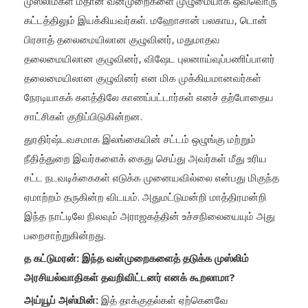
முஸ்லிம்கள் மீதான வன்முறைகளை முழுமையாக ஒவ்வொரு
கட்டத்திலும் இயக்கியவர்கள். மஹோசான் பலகாய, டொன்
பிரசாத் தலைமையிலான குழுவினர், மதுமாதவ
தலைமையிலான குழுவினர், விஷேட புலனாய்வுப்பணிப்பாளர்
தலைமையிலான குழுவினர் என மிக முக்கியமானவர்கள்
நேரடியாகக் களத்திலே காணப்பட்டார்கள் எனச் தற்போதைய
சாட்சிகள் குறிப்பிடுகின்றன.
துரதிர்ஷ்டவசமாக இலங்கையின் சட்டம் ஒழுங்கு மற்றும்
நீதித்துறை இவர்களைக் கைது செய்து அவர்கள் மீது உரிய
சட்ட நடவடிக்கைகள் எடுக்க முனையவில்லை என்பது மிகுந்த
ஏமாற்றம் தருகின்ற விடயம். அதுமட்டுமன்றி மாத்திரமன்றி
இந்த நாட்டிலே நிலவும் அராஜகத்தின் உச்சநிலையையும் அது
பறைசாற்றுகின்றது.
த கட்டுமரன்: இந்த வன்முறைகளைத் தடுக்க முஸ்லிம்
அரசியல்வாதிகள் தவறிவிட்டனர் எனக் கூறலாமா?
அய்யூப் அஸ்மின்:
இத் தாக்குதல்கள் ஏற்கெனவே