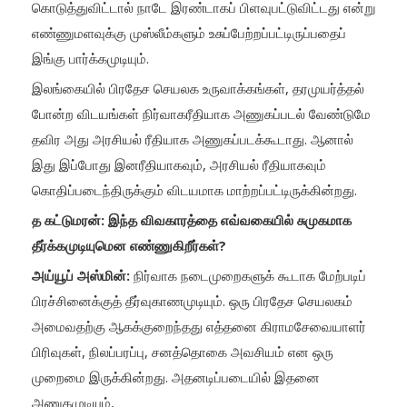
கொடுத்துவிட்டால் நாடே இரண்டாகப் பிளவுபட்டுவிட்டது என்று
எண்ணுமளவுக்கு முஸ்லீம்களும் உசுப்பேற்றப்பட்டிருப்பதைப்
இங்கு பார்க்கமுடியும்.
இலங்கையில் பிரதேச செயலக உருவாக்கங்கள், தரமுயர்த்தல்
போன்ற விடயங்கள் நிர்வாகரீதியாக அணுகப்படல் வேண்டுமே
தவிர அது அரசியல் ரீதியாக அணுகப்படக்கூடாது. ஆனால்
இது இப்போது இனரீதியாகவும், அரசியல் ரீதியாகவும்
கொதிப்படைந்திருக்கும் விடயமாக மாற்றப்பட்டிருக்கின்றது.
த கட்டுமரன்: இந்த விவகாரத்தை எவ்வகையில் சுமுகமாக
தீர்க்கமுடியுமென எண்ணுகிறீர்கள்?
அய்யூப் அஸ்மின்:
நிர்வாக நடைமுறைகளுக் கூடாக மேற்படிப்
பிரச்சினைக்குத் தீர்வுகாணமுடியும். ஒரு பிரதேச செயலகம்
அமைவதற்கு ஆகக்குறைந்தது எத்தனை கிராமசேவையாளர்
பிரிவுகள், நிலப்பரப்பு, சனத்தொகை அவசியம் என ஒரு
முறைமை இருக்கின்றது. அதனடிப்படையில் இதனை
அணுகமுடியும்,