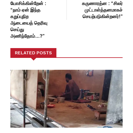
யோசிக்கின்றேன் :
கருணாரத்ன : “சிலர்
“நாம் ஏன் இந்த
முட்டாள்த்தனமாகச்
கறுப்புநிற
செயற்படுகின்றனர்!”
ஆடையைத் தெரிவு
செய்து
அணிந்தோம்…?”
RELATED POSTS