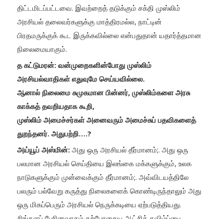
திட்டமிடப்பட்டவை. இவற்றைத் தடுக்கும் சக்தி முஸ்லிம்
அரசியல் தலைவர்களுக்கு மாத்திரமல்ல, நாட்டின்
பிரதமருக்குக் கூட இருக்கவில்லை என்பதுதான் யதார்த்தமான
நிலைமையாகும்.
த கட்டுமரன்: வன்முறைகளின்போது முஸ்லிம்
அரசியல்வாதிகள் எதுவுமே செய்யவில்லை.
ஆனால் நிலைமை சுமுகமான பின்னர், முஸ்லிம்களை அரசு
காக்கத் தவறியதாக கூறி,
முஸ்லிம் அமைச்சர்கள் அனைவரும் அமைச்சுப் பதவிகளைத்
துறந்தனர். அதுபற்றி….?
அய்யூப் அஸ்மின்:
அது ஒரு அரசியல் தீர்மானம்;. அது ஒரு
பலமான அரசியல் செய்தியை இலங்கை மக்களுக்கும், உலக
நாடுகளுக்கும் முன்வைக்கும் தீர்மானம்;. அவ்விடயத்திலே
பலரும் பல்வேறு கருத்து நிலைகளைக் கொண்டிருந்தாலும் அது
ஒரு மிகப்பெரும் அரசியல் நெருக்கடியை ஏற்படுத்தியது.
சிங்களப் பேரினவாதம் தற்போதைய ஆட்சிக் கவிழ்ப்பை