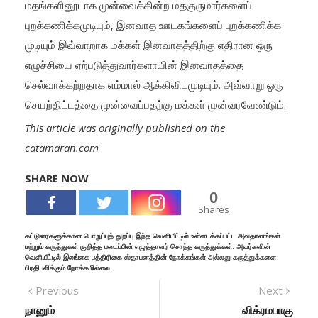
மதங்களினூடாக முன்வைக்கின்ற மதகுருமார்களைப்
புறக்கணிக்கமுடியும், இனவாத ஊடகங்களைப் புறக்கணிக்க
முடியும் இவ்வாறாக மக்கள் இனவாதத்திற்கு எதிரான ஒரு
எழுச்சியை ஏற்படுத்துவார்களாயின் இனவாதத்தை
செல்வாக்கற்றதாக எம்மால் ஆக்கிவிடமுடியும். அவ்வாறு ஒரு
செயற்திட்டத்தை முன்வைப்பதற்கு மக்கள் முன்வரவேண்டும்.
This article was originally published on the
catamaran.com
SHARE NOW
0
Shares
கட்டுரைகளுக்கான பொறுப்புத் துறப்பு இந்த வெளியீட்டில் உள்ளடக்கப்பட்ட அவதானங்கள்
மற்றும் கருத்துகள் குறித்த படைப்பின் எழுத்தாளர் சொந்த கருத்துக்கள். அவர்களின்
வெளியீட்டில் இலங்கை பத்திரிகை ஸ்தாபனத்தின் நோக்கங்கள் அல்லது கருத்துக்களை
பிரதிபலிக்கும் நோக்கமில்லை.
Previous
Next
நானும்
விக்ரமபாகு