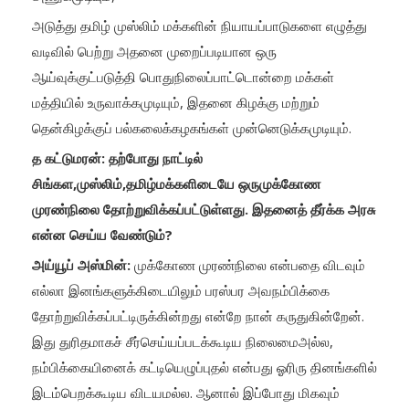
அடுத்து தமிழ் முஸ்லிம் மக்களின் நியாயப்பாடுகளை எழுத்து
வடிவில் பெற்று அதனை முறைப்படியான ஒரு
ஆய்வுக்குட்படுத்தி பொதுநிலைப்பாட்டொன்றை மக்கள்
மத்தியில் உருவாக்கமுடியும், இதனை கிழக்கு மற்றும்
தென்கிழக்குப் பல்கலைக்கழகங்கள் முன்னெடுக்கமுடியும்.
த கட்டுமரன்: தற்போது நாட்டில்
சிங்கள,முஸ்லிம்,தமிழ்மக்களிடையே ஒருமுக்கோண
முரண்நிலை தோற்றுவிக்கப்பட்டுள்ளது. இதனைத் தீர்க்க அரசு
என்ன செய்ய வேண்டும்?
அய்யூப் அஸ்மின்:
முக்கோண முரண்நிலை என்பதை விடவும்
எல்லா இனங்களுக்கிடையிலும் பரஸ்பர அவநம்பிக்கை
தோற்றுவிக்கப்பட்டிருக்கின்றது என்றே நான் கருதுகின்றேன்.
இது துரிதமாகச் சீர்செய்யப்படக்கூடிய நிலைமைஅல்ல,
நம்பிக்கையினைக் கட்டியெழுப்புதல் என்பது ஓரிரு தினங்களில்
இடம்பெறக்கூடிய விடயமல்ல. ஆனால் இப்போது மிகவும்