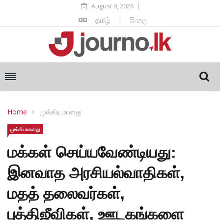
August 9, 2026
தமிழ்
|
සිංහල
Home
முக்கியமானது
முக்கியமானது
மக்கள் செய்யவேண்டியது:
இனவாத அரசியல்வாதிகள்,
மதத் தலைவர்கள்,
புத்திஜீவிகள், ஊடகங்களை