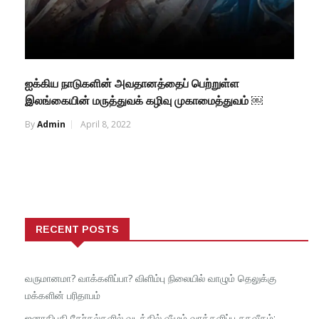
ஐக்கிய நாடுகளின் அவதானத்தைப் பெற்றுள்ள
இலங்கையின் மருத்துவக் கழிவு முகாமைத்துவம் ￼
By
Admin
April 8, 2022
RECENT POSTS
வருமானமா? வாக்களிப்பா? விளிம்பு நிலையில் வாழும் தெலுக்கு
மக்களின் பரிதாபம்
ஜனாதிபதி தேர்தல்களில் வடக்கில் வீழும் வாக்களிப்பு சதவீதம்: