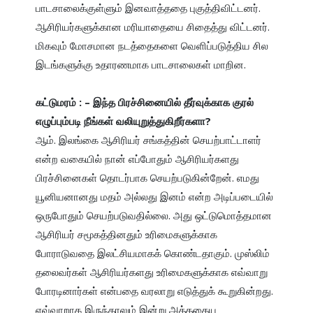
பாடசாலைக்குள்ளும் இனவாத்ததை புகுத்திவிட்டனர். 
ஆசிரியர்களுக்கான மரியாதையை சிதைத்து விட்டனர். 
மிகவும் மோசமான நடத்தைகளை வெளிப்படுத்திய சில 
இடங்களுக்கு உதாரணமாக பாடசாலைகள் மாறின.

கட்டுமரம் : – இந்த பிரச்சினையில் தீர்வுக்காக குரல் 
எழுப்பும்படி நீங்கள் வலியுறுத்துகிறீர்களா?
ஆம். இலங்கை ஆசிரியர் சங்கத்தின் செயற்பாட்டாளர் 
என்ற வகையில் நான் எப்போதும் ஆசிரியர்களது 
பிரச்சினைகள் தொடர்பாக செயற்படுகின்றேன். எமது 
யூனியனானது மதம் அல்லது இனம் என்ற அடிப்படையில் 
ஒருபோதும் செயற்படுவதில்லை. அது ஒட்டுமொத்தமான 
ஆசிரியர் சமூகத்தினதும் உரிமைகளுக்காக 
போராடுவதை இலட்சியமாகக் கொண்டதாகும். முஸ்லிம் 
தலைவர்கள் ஆசிரியர்களது உரிமைகளுக்காக எவ்வாறு 
போரடினார்கள் என்பதை வரலாறு எடுத்துக் கூறுகின்றது. 
எவ்வாறாக இருந்தாலும் இன்று அத்தகைய 