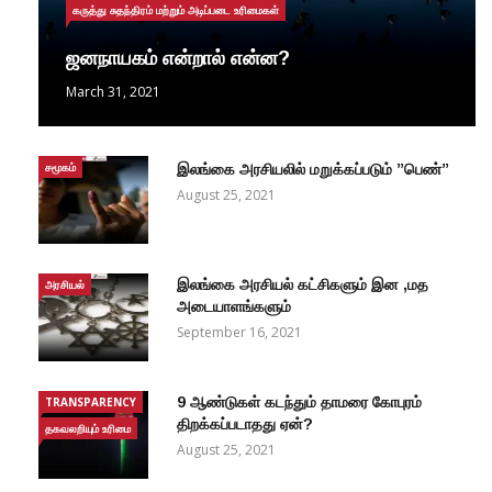
கருத்து சுதந்திரம் மற்றும் அடிப்படை உரிமைகள்
ஜனநாயகம் என்றால் என்ன?
March 31, 2021
சமூகம்
இலங்கை அரசியலில் மறுக்கப்படும் ”பெண்”
August 25, 2021
இலங்கை அரசியல் கட்சிகளும் இன ,மத
அரசியல்
அடையாளங்களும்
September 16, 2021
9 ஆண்டுகள் கடந்தும் தாமரை கோபுரம்
TRANSPARENCY
திறக்கப்படாதது ஏன்?
தகவலறியும் உரிமை
August 25, 2021