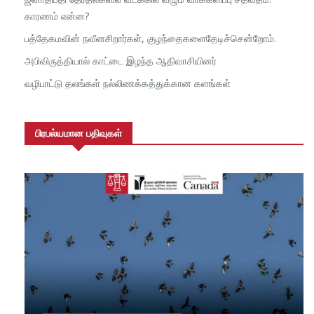
காரணம் என்ன?
பத்தேகமவின் நவீனசிறார்கள், குழந்தைகளைதேடிச்சென்றோம்.
அபிவிருத்தியால் காட்டை இழந்த ஆதிவாசியினர்
வழிபாட்டு தலங்கள் நல்லிணக்கத்துக்கான களங்கள்
பிரபல்யமான பதிவுகள்