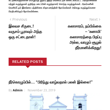
கட்டுரைகளுக்கான பொறுப்புத் துறப்பு இந்த வெளியீட்டில் உள்ளடக்கப்பட்ட அவதானங்கள்
மற்றும் கருத்துகள் குறித்த படைப்பின் எழுத்தாளர் சொந்த கருத்துக்கள். அவர்களின்
வெளியீட்டில் இலங்கை பத்திரிகை ஸ்தாபனத்தின் நோக்கங்கள் அல்லது கருத்துக்களை
பிரதிபலிக்கும் நோக்கமில்லை.
Previous
Next
இலவச சீருடை!
கலாசாரம், நம்பிக்கை
வருசம் பூராவும் அந்த
– ‘சுனாமி’
ஒரு சட்டைதான்!
கலாசாரத்தை பிறப்பு
அல்ல, வாழும் சூழல்
தீர்மானிக்கிறது!
RELATED POSTS
நீர்கொழும்பில்… “பிரிந்து வாழ்வதால் பலன் இல்லை!”
By
Admin
November 23, 2019