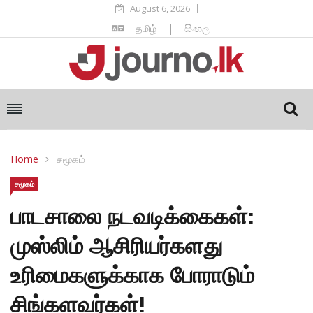
August 6, 2026
தமிழ்
|
සිංහල
Home
சமூகம்
சமூகம்
பாடசாலை நடவடிக்கைகள்:
முஸ்லிம் ஆசிரியர்களது
உரிமைகளுக்காக போராடும்
சிங்களவர்கள்!