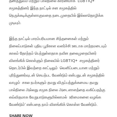
தனித்துவம் மற்றும் பால்நிலை காரணமாக LGBTIQ+
சமூகத்தினர் இந்த நாட்டில் சன சமூகத்தில்
நெருக்கடிக்குள்ளாகுவதை நடைமுறையில் இல்லாதொழிக்க
முடியும்.
இந்த நாட்டில் பாரம்பரியமான சிந்தனைகள் மற்றும்
நிலைப்பாடுகள் புதிய பூகோள வளர்ச்சி ஊடாக மாற்றமடையும்
காலம் தோற்றம் பெற்றுள்ளதாக நவீன தலைமுறையினர்
விளங்கிக் கொள்ளும் நிலையில் LGBTIQ+ சமூகத்தினர்
தொடர்பில் இவற்றை காட்டிலும் வெளிப்படையான மற்றும்
புரிந்துணர்வுடன் செயற்பட வேண்டும் என்பதுடன் சமூகத்தில்
வாழும் சகல நபர்களும் தமது விருப்பத்துக்கமைய தமது
பால்நிலை அல்லது சமூக நிலை அடைளாளத்தை வகிப்பதற்கு
எவ்விதமாக வேறுபாடுகளுமில்லாமல் உரிமைகளை வழங்க
வேண்டும்’ என்பதை நாம் விளங்கிக் கொள்ள வேண்டும்.
SHARE NOW