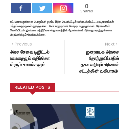
0
Shares
கட்டுரைகளுக்கான பொறுப்புத் துறப்பு இந்த வெளியீட்டில் உள்ளடக்கப்பட்ட அவதானங்கள்
மற்றும் கருத்துகள் குறித்த படைப்பின் எழுத்தாளர் சொந்த கருத்துக்கள். அவர்களின்
வெளியீட்டில் இலங்கை பத்திரிகை ஸ்தாபனத்தின் நோக்கங்கள் அல்லது கருத்துக்களை
பிரதிபலிக்கும் நோக்கமில்லை.
Previous
Next
அரச சேவை டிஜிட்டல்
ஜனநாயக அரசை
மயமாதலும் எதிர்கொ
தோற்றுவிப்பதில்
ள்ளும் சவால்களும்
தகவலறியும் உரிமைச்
சட்டத்தின் வகிபாகம்
RELATED POSTS