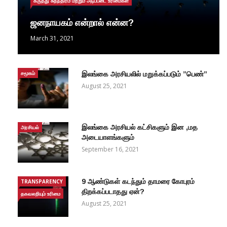
கருத்து சுதந்திரம் மற்றும் அடிப்படை உரிமைகள்
ஜனநாயகம் என்றால் என்ன?
March 31, 2021
சமூகம்
இலங்கை அரசியலில் மறுக்கப்படும் ”பெண்”
August 25, 2021
இலங்கை அரசியல் கட்சிகளும் இன ,மத
அரசியல்
அடையாளங்களும்
September 16, 2021
9 ஆண்டுகள் கடந்தும் தாமரை கோபுரம்
TRANSPARENCY
திறக்கப்படாதது ஏன்?
தகவலறியும் உரிமை
August 25, 2021