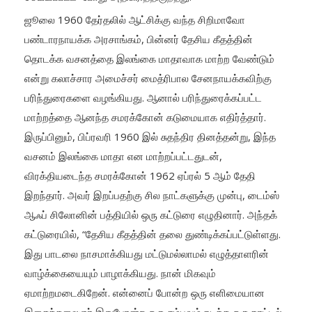
ஜூலை 1960 தேர்தலில் ஆட்சிக்கு வந்த சிறிமாவோ
பண்டாரநாயக்க அரசாங்கம், பின்னர் தேசிய கீதத்தின்
தொடக்க வசனத்தை இலங்கை மாதாவாக மாற்ற வேண்டும்
என்று கலாச்சார அமைச்சர் மைத்ரிபால சேனநாயக்கவிற்கு
பரிந்துரைகளை வழங்கியது. ஆனால் பரிந்துரைக்கப்பட்ட
மாற்றத்தை ஆனந்த சமரக்கோன் கடுமையாக எதிர்த்தார்.
இருப்பினும், பிப்ரவரி 1960 இல் சுதந்திர தினத்தன்று, இந்த
வசனம் இலங்கை மாதா என மாற்றப்பட்டதுடன்,
விரக்தியடைந்த சமரக்கோன் 1962 ஏப்ரல் 5 ஆம் தேதி
இறந்தார். அவர் இறப்பதற்கு சில நாட்களுக்கு முன்பு, டைம்ஸ்
ஆஃப் சிலோனின் பத்தியில் ஒரு கட்டுரை எழுதினார். அந்தக்
கட்டுரையில், “தேசிய கீதத்தின் தலை துண்டிக்கப்பட்டுள்ளது.
இது பாடலை நாசமாக்கியது மட்டுமல்லாமல் எழுத்தாளரின்
வாழ்க்கையையும் பாழாக்கியது. நான் மிகவும்
ஏமாற்றமடைகிறேன். என்னைப் போன்ற ஒரு எளிமையான
இசைக்கலைஞர் இதுபோன்ற ஒரு சம்பவம் நடந்த ஒரு நாட்டில்