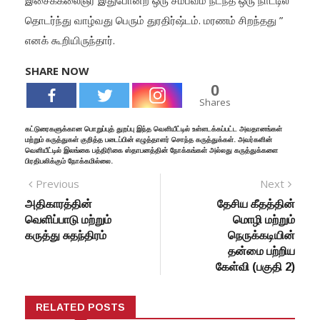
தொடர்ந்து வாழ்வது பெரும் துரதிர்ஷ்டம். மரணம் சிறந்தது ”
எனக் கூறியிருந்தார்.
SHARE NOW
0
Shares
கட்டுரைகளுக்கான பொறுப்புத் துறப்பு இந்த வெளியீட்டில் உள்ளடக்கப்பட்ட அவதானங்கள்
மற்றும் கருத்துகள் குறித்த படைப்பின் எழுத்தாளர் சொந்த கருத்துக்கள். அவர்களின்
வெளியீட்டில் இலங்கை பத்திரிகை ஸ்தாபனத்தின் நோக்கங்கள் அல்லது கருத்துக்களை
பிரதிபலிக்கும் நோக்கமில்லை.
Previous
Next
அதிகாரத்தின்
தேசிய கீதத்தின்
வெளிப்பாடு மற்றும்
மொழி மற்றும்
கருத்து சுதந்திரம்
நெருக்கடியின்
தன்மை பற்றிய
கேள்வி (பகுதி 2)
RELATED POSTS