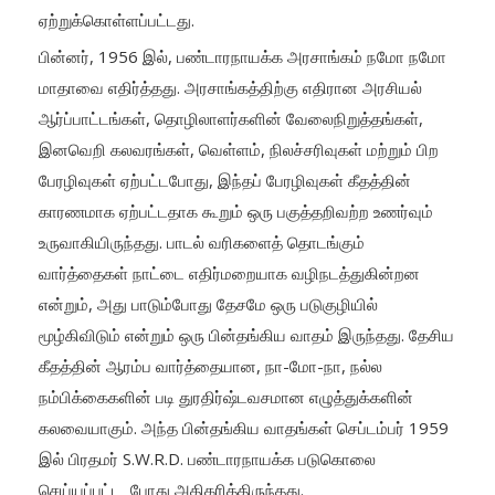
ஏற்றுக்கொள்ளப்பட்டது.
பின்னர், 1956 இல், பண்டாரநாயக்க அரசாங்கம் நமோ நமோ
மாதாவை எதிர்த்தது. அரசாங்கத்திற்கு எதிரான அரசியல்
ஆர்ப்பாட்டங்கள், தொழிலாளர்களின் வேலைநிறுத்தங்கள்,
இனவெறி கலவரங்கள், வெள்ளம், நிலச்சரிவுகள் மற்றும் பிற
பேரழிவுகள் ஏற்பட்டபோது, இந்தப் பேரழிவுகள் கீதத்தின்
காரணமாக ஏற்பட்டதாக கூறும் ஒரு பகுத்தறிவற்ற உணர்வும்
உருவாகியிருந்தது. பாடல் வரிகளைத் தொடங்கும்
வார்த்தைகள் நாட்டை எதிர்மறையாக வழிநடத்துகின்றன
என்றும், அது பாடும்போது தேசமே ஒரு படுகுழியில்
மூழ்கிவிடும் என்றும் ஒரு பின்தங்கிய வாதம் இருந்தது. தேசிய
கீதத்தின் ஆரம்ப வார்த்தையான, நா-மோ-நா, நல்ல
நம்பிக்கைகளின் படி துரதிர்ஷ்டவசமான எழுத்துக்களின்
கலவையாகும். அந்த பின்தங்கிய வாதங்கள் செப்டம்பர் 1959
இல் பிரதமர் S.W.R.D. பண்டாரநாயக்க படுகொலை
செய்யப்பட்ட போது அதிகரித்திருந்தது.