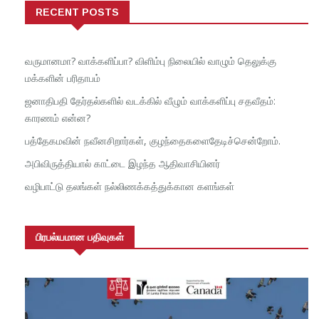
RECENT POSTS
வருமானமா? வாக்களிப்பா? விளிம்பு நிலையில் வாழும் தெலுக்கு
மக்களின் பரிதாபம்
ஜனாதிபதி தேர்தல்களில் வடக்கில் வீழும் வாக்களிப்பு சதவீதம்:
காரணம் என்ன?
பத்தேகமவின் நவீனசிறார்கள், குழந்தைகளைதேடிச்சென்றோம்.
அபிவிருத்தியால் காட்டை இழந்த ஆதிவாசியினர்
வழிபாட்டு தலங்கள் நல்லிணக்கத்துக்கான களங்கள்
பிரபல்யமான பதிவுகள்