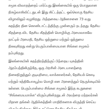
சமூக விவாதத்தைப் பார்ப்பது இலங்கையில் ஒரு பொதுவான
நிகழ்வாகிவிட்டதுடன் இது கிட்டத்தட்ட ஒவ்வொரு தேசிய
விழாவிலும் எழுகிறது. அத்தகைய ஆலோசனை 73 வது
சுதந்திர தின கொண்டாட்டத்திற்கு முன்னரும் நடந்தது. தேசிய
கீதத்தை விட தேசிய கீதத்தின் மொழிக்கு அமைவாகவே
நாட்டில் அமைதி, தேசிய ஒற்றுமை மற்றும் ஒற்றுமை
நிலவுகிறது என்று பெரும்பான்மையான சிங்கள சமூகம்
நம்புகிறது.
இலங்கையின் சுதந்திரத்திற்குப் பிந்தைய யுகத்தின்
ஆரம்பத்திலிருந்தே, ஒரு அரசின் அடையாளத்தை
நிலைநிறுத்தும் குடியுரிமை, வாக்காளர்கள், தேசியக் கொடி
மற்றும் உத்தியோகபூர்வ மொழி என அனைத்தும் நெருக்கடியில்
உள்ளன. பெரும்பான்மை சிங்கள சமூகம் இந்த கூறுகளை
“சிங்களமயமாக்க” விரும்புகின்றதுடன் அவற்றை மற்றவர்கள்
மீதான தங்கள் ஆதிக்கத்தின் மாதிரிகளாக விருத்தி செய்ய
விரும்புகின்றது. இந்த கட்டுரை தேசிய கீதத்துடன்