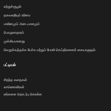
சுற்றுச்சூழல்
தகவலறியும் உரிமை
பாலினமும் அடையாளமும்
பொருளாதாரம்
முக்கியமானது
வெறுக்கத்தக்க பேச்சு மற்றும் போலி செய்திகளைக் கையாளுதல்
பட்டியல்
சிறந்த கதைகள்
காணொளிகள்
எங்களை தொடர்பு கொள்ள