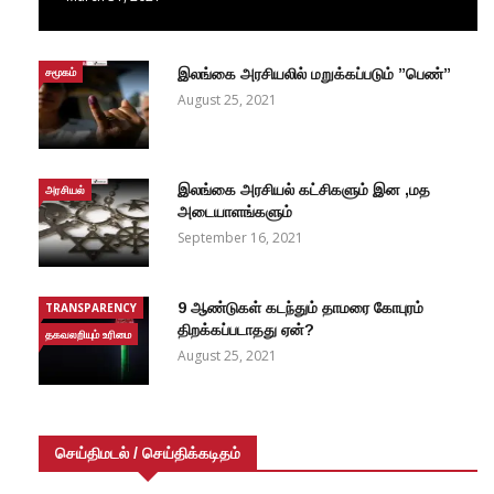
சமூகம்
இலங்கை அரசியலில் மறுக்கப்படும் ”பெண்”
August 25, 2021
இலங்கை அரசியல் கட்சிகளும் இன ,மத
அரசியல்
அடையாளங்களும்
September 16, 2021
9 ஆண்டுகள் கடந்தும் தாமரை கோபுரம்
TRANSPARENCY
திறக்கப்படாதது ஏன்?
தகவலறியும் உரிமை
August 25, 2021
செய்திமடல் / செய்திக்கடிதம்