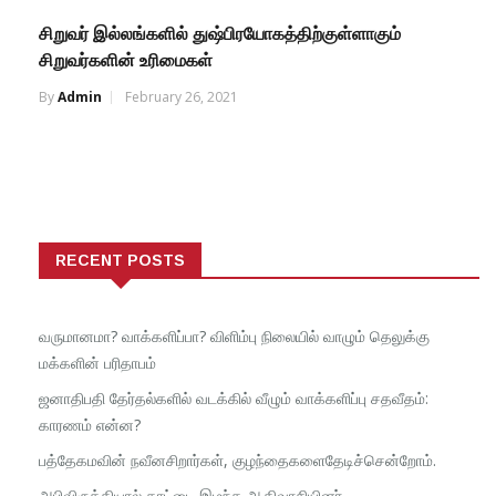
சிறுவர் இல்லங்களில் துஷ்பிரயோகத்திற்குள்ளாகும்
சிறுவர்களின் உரிமைகள்
By
Admin
February 26, 2021
RECENT POSTS
வருமானமா? வாக்களிப்பா? விளிம்பு நிலையில் வாழும் தெலுக்கு
மக்களின் பரிதாபம்
ஜனாதிபதி தேர்தல்களில் வடக்கில் வீழும் வாக்களிப்பு சதவீதம்:
காரணம் என்ன?
பத்தேகமவின் நவீனசிறார்கள், குழந்தைகளைதேடிச்சென்றோம்.
அபிவிருத்தியால் காட்டை இழந்த ஆதிவாசியினர்