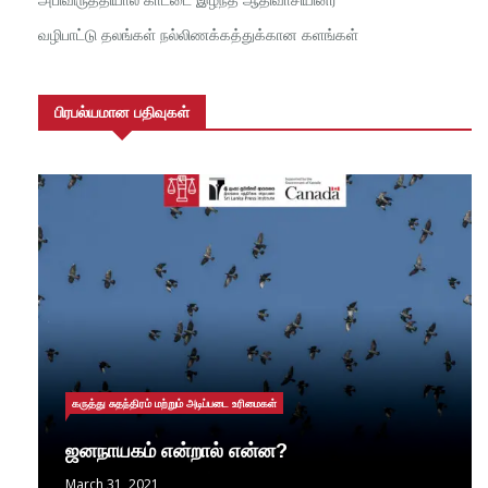
வழிபாட்டு தலங்கள் நல்லிணக்கத்துக்கான களங்கள்
பிரபல்யமான பதிவுகள்
கருத்து சுதந்திரம் மற்றும் அடிப்படை உரிமைகள்
ஜனநாயகம் என்றால் என்ன?
March 31, 2021