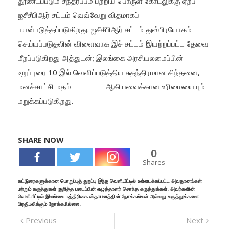
தூண்டப்படும் சந்தர்ப்பம் பற்றிய பொருள் கோடலுக்கு ஏற்ப
ஐசீசீபிஆர் சட்டம் வெவ்வேறு விதமாகப்
பயன்படுத்தப்படுகிறது. ஐசீசீபிஆர் சட்டம் துஸ்பிரயோகம்
செய்யப்படுதலின் விளைவாக இச் சட்டம் இயற்றப்பட்ட தேவை
மீறப்படுகிறது அத்துடன்; இலங்கை அரசியலமைப்பின்
உறுப்புரை 10 இல் வெளிப்படுத்திய சுதந்திரமான சிந்தனை,
மனச்சாட்சி மதம் ஆகியவைக்கான உரிமையையும்
மறுக்கப்படுகிறது.
SHARE NOW
0
Shares
கட்டுரைகளுக்கான பொறுப்புத் துறப்பு இந்த வெளியீட்டில் உள்ளடக்கப்பட்ட அவதானங்கள்
மற்றும் கருத்துகள் குறித்த படைப்பின் எழுத்தாளர் சொந்த கருத்துக்கள். அவர்களின்
வெளியீட்டில் இலங்கை பத்திரிகை ஸ்தாபனத்தின் நோக்கங்கள் அல்லது கருத்துக்களை
பிரதிபலிக்கும் நோக்கமில்லை.
Previous
Next