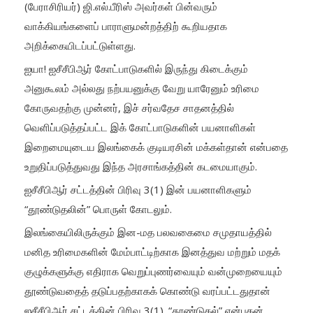
(பேராசிரியர்) ஜி.எல்.பீரிஸ் அவர்கள் பின்வரும்
வாக்கியங்களைப் பாராளுமன்றத்திற் கூறியதாக
அறிக்கையிடப்பட்டுள்ளது.
ஐயா! ஐசீசீபிஆர் கோட்பாடுகளில் இருந்து கிடைக்கும்
அனுகூலம் அல்லது நற்பயனுக்கு வேறு யாரேனும் உரிமை
கோருவதற்கு முன்னர், இச் சர்வதேச சாதனத்தில்
வெளிப்படுத்தப்பட்ட இக் கோட்பாடுகளின் பயனாளிகள்
இறைமையுடைய இலங்கைக் குடியரசின் மக்கள்தான் என்பதை
உறுதிப்படுத்துவது இந்த அரசாங்கத்தின் கடமையாகும்.
ஐசீசீபிஆர் சட்டத்தின் பிரிவு 3(1) இன் பயனாளிகளும்
“தூண்டுதலின்” பொருள் கோடலும்.
இலங்கையிலிருக்கும் இன-மத பலவகைமை சமுதாயத்தில்
மனித உரிமைகளின் மேம்பாட்டிற்காக இனத்துவ மற்றும் மதக்
குழுக்களுக்கு எதிராக வெறுப்புணர்வையும் வன்முறையையும்
தூண்டுவதைத் தடுப்பதற்காகக் கொண்டு வரப்பட்டதுதான்
ஐசீசீபிஆர் சட்டத்தின் பிரிவு 3(1). “தூண்டுதல்” என்பதன்