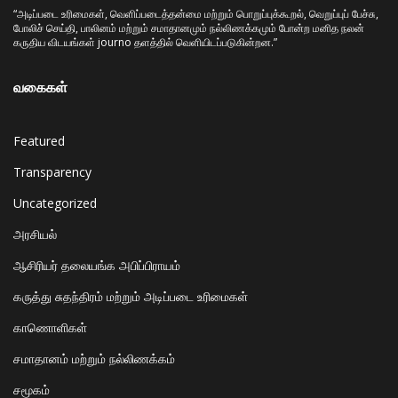
“அடிப்படை உரிமைகள், வெளிப்படைத்தன்மை மற்றும் பொறுப்புக்கூறல், வெறுப்புப் பேச்சு,
போலிச் செய்தி, பாலினம் மற்றும் சமாதானமும் நல்லிணக்கமும் போன்ற மனித நலன்
கருதிய விடயங்கள் journo தளத்தில் வெளியிடப்படுகின்றன.”
வகைகள்
Featured
Transparency
Uncategorized
அரசியல்
ஆசிரியர் தலையங்க அபிப்பிராயம்
கருத்து சுதந்திரம் மற்றும் அடிப்படை உரிமைகள்
காணொளிகள்
சமாதானம் மற்றும் நல்லிணக்கம்
சமூகம்