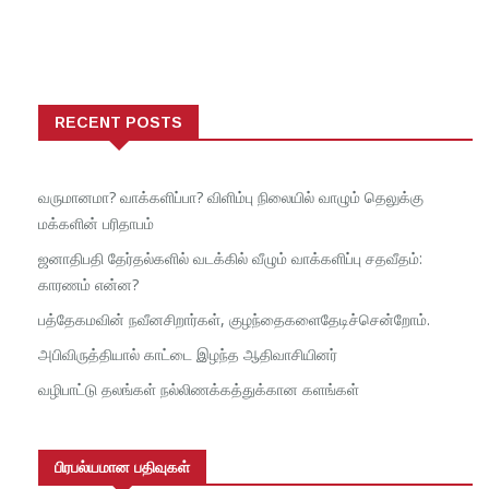
RECENT POSTS
வருமானமா? வாக்களிப்பா? விளிம்பு நிலையில் வாழும் தெலுக்கு
மக்களின் பரிதாபம்
ஜனாதிபதி தேர்தல்களில் வடக்கில் வீழும் வாக்களிப்பு சதவீதம்:
காரணம் என்ன?
பத்தேகமவின் நவீனசிறார்கள், குழந்தைகளைதேடிச்சென்றோம்.
அபிவிருத்தியால் காட்டை இழந்த ஆதிவாசியினர்
வழிபாட்டு தலங்கள் நல்லிணக்கத்துக்கான களங்கள்
பிரபல்யமான பதிவுகள்