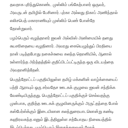
தவறாக புரிந்துகொண்ட முஸ்லிம் பங்கேற்பாளர் ஒருவர்,
அவருடன் தமிழில் பேசினார். புர்கா அல்லது நிகாப் அணிந்தால்
எலிசபெத் மகாராணியும் முஸ்லிம் பெண் போன்றே
தோன்றுவார்.
பழம்பெரும் எழுத்தாளர் ஐவன் அல்விஸ் அண்மையில் தனது
சுயசரிதையை எழுதினார். அவரது கையெழுத்துப் பிரதியை
நான் படித்தபோது நகைச்சுவை கலந்த தொனியில், ஆனால்
உள்ளார்ந்த அர்த்தத்தில் குறிப்பிடப்பட்டிருந்த ஒரு விடயத்தை
அவதானித்தேன்.
பெருந்தோட்டப் பகுதியிலுள்ள தமிழ் மக்களின் வாழ்க்கையைப்
பற்றி ஆராயும் ஒரு சர்வதேச ஊடகக் குழுவை ஐவன் சந்திக்க
வேண்டியிருந்தது. பெருந்தோட்டப் பகுதிக்குச் செல்வதற்கு
முன்பாக, குறித்த ஊடகக் குழுவினருக்கும் அருட்தந்தை போல்
கஸ்பேர்ஸ்க்கும் இடையிலான கலந்துரையாடலொன்று கண்டி
கஹிரவகந்த எனும் இடத்திலுள்ள சத்யோதய நிலையத்தில்
இடம்பெற்றது. பழம்பெரும் இசைக்கலைஞர் ஹேக்