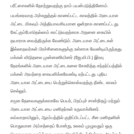
பரீட்சைகளில் தோற்றுவதற்கு நாம் பயன்படுத்தினோம்.
பயங்கரவாத அச்சுறுத்தல் காணப்பட்ட காலத்தில் அடையாள
அட்டை மிகவும் அத்தியாவசியமான ஒன்றாக காணப்பட்டது.
கேட்கும்போதெல்லாம் காட்டுவதற்காக அதனை கையில்
தயாராக வைத்திருக்க வேண்டும். அடையாள அட்டைகள்
இல்லாதவர்கள் பிரச்சினைகளுக்கு உள்ளாக வேண்டியிருந்தது.
மக்கள் விடுதலை முன்னணியினர் (ஜே.வி.பி.) இரவு
நேரங்களில் அடையாள அட்டைகளை சேகரித்த சந்தர்ப்பத்தில்
மக்கள் அவற்றை கையளிக்கவேண்டி ஏற்பட்டது. புதிய
அடையாள அட்டையை பெற்றுக்கொள்வதற்கு நீண்ட காலம்
செல்லும்.
சமூக தேவைகளுக்காகவே பெயர், பிறப்புச் சான்றிதழ் மற்றும்
அடையாள அட்டையை மனிதர்கள் உருவாக்கினர்.
எவ்வாறாயினும், ஆரம்பத்தில் குறிப்பிடப்பட்ட சீன மனிதனின்
பொதுவான அம்சத்தைப் போன்று, உலகம் முழுவதும் ஒரு
பொதுவான வாழ்க்கை முறை விரவிக்கிடக்கின்றது. அவர்கள்