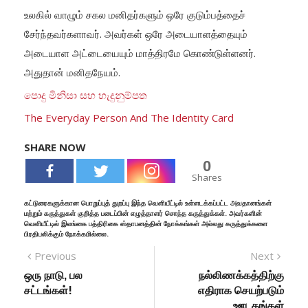
உலகில் வாழும் சகல மனிதர்களும் ஒரே குடும்பத்தைச்
சேர்ந்தவர்களாவர். அவர்கள் ஒரே அடையாளத்தையும்
அடையாள அட்டையையும் மாத்திரமே கொண்டுள்ளனர்.
அதுதான் மனிதநேயம்.
පොදු මිනිසා සහ හැදුනුම්පත
The Everyday Person And The Identity Card
SHARE NOW
0
Shares
கட்டுரைகளுக்கான பொறுப்புத் துறப்பு இந்த வெளியீட்டில் உள்ளடக்கப்பட்ட அவதானங்கள்
மற்றும் கருத்துகள் குறித்த படைப்பின் எழுத்தாளர் சொந்த கருத்துக்கள். அவர்களின்
வெளியீட்டில் இலங்கை பத்திரிகை ஸ்தாபனத்தின் நோக்கங்கள் அல்லது கருத்துக்களை
பிரதிபலிக்கும் நோக்கமில்லை.
Previous
Next
ஒரு நாடு, பல
நல்லிணக்கத்திற்கு
சட்டங்கள்!
எதிராக செயற்படும்
ஊடகங்கள்