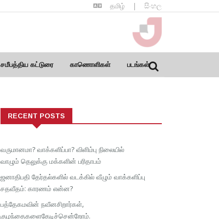
தமிழ்
|
සිංහල
சமீபத்திய கட்டுரை
காணொளிகள்
படங்கள்
RECENT POSTS
வருமானமா? வாக்களிப்பா? விளிம்பு நிலையில்
வாழும் தெலுக்கு மக்களின் பரிதாபம்
ஜனாதிபதி தேர்தல்களில் வடக்கில் வீழும் வாக்களிப்பு
சதவீதம்: காரணம் என்ன?
பத்தேகமவின் நவீனசிறார்கள்,
குழந்தைகளைதேடிச்சென்றோம்.