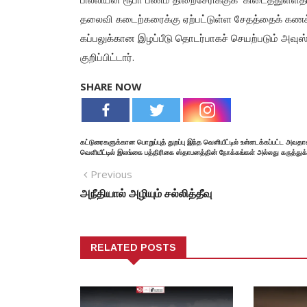
தலைவி கடைற்கரைக்கு ஏற்பட்டுள்ள சேதத்தைக் கணக்க
கப்பலுக்கான இழப்பீடு தொடர்பாகச் செயற்படும் அவுஸ்
குறிப்பிட்டார்.
SHARE NOW
கட்டுரைகளுக்கான பொறுப்புத் துறப்பு இந்த வெளியீட்டில் உள்ளடக்கப்பட்ட அவதா
வெளியீட்டில் இலங்கை பத்திரிகை ஸ்தாபனத்தின் நோக்கங்கள் அல்லது கருத்துக
Previous
அநீதியால் அழியும் சல்லித்தீவு
RELATED POSTS