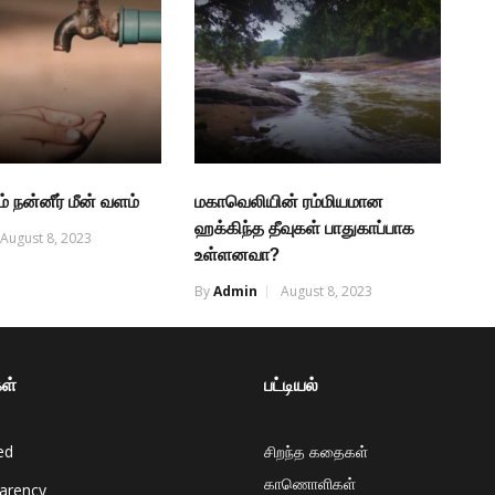
் நன்னீர் மீன் வளம்
மகாவெலியின் ரம்மியமான
ஹக்கிந்த தீவுகள் பாதுகாப்பாக
August 8, 2023
உள்ளனவா?
By
Admin
August 8, 2023
ள்
பட்டியல்
ed
சிறந்த கதைகள்
காணொளிகள்
arency