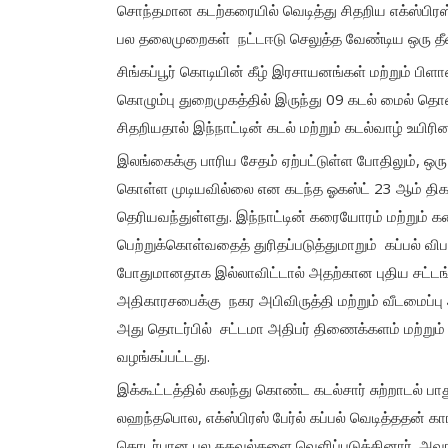
சொந்தமான கடற்கரையில் வெடித்து சிதறிய எக்ஸ்பிரஸ் ப
பல தலைமுறைகள் நட்டஈடு செலுத்த வேண்டிய ஒரு தீ
சிங்கப்பூர் கொடியின் கீழ் இரசாயனங்கள் மற்றும் பிளாஸ
கொழும்பு துறைமுகத்தில் இருந்து 09 கடல் மைல் த
சிதறியதால் இந்நாட்டின் கடல் மற்றும் கடல்வாழ் உயிர
இலங்கைக்கு பாரிய சேதம் ஏற்பட்டுள்ள போதிலும், ஒரு
கொள்ள முடியவில்லை என கடந்த ஓகஸ்ட் 23 ஆம் திகதி
தெரியவந்துள்ளது. இந்நாட்டின் கரையோரம் மற்றும் கர
பெற்றுக்கொள்வதைத் துரிதப்படுத்துமாறும் கப்பல் வ
போதுமானதாக இல்லாவிட்டால் அதற்கான புதிய சட்டங்கள
அதிகாரசபைக்கு நகர அபிவிருத்தி மற்றும் வீடமைப்பு
அது தொடர்பில் சட்டமா அதிபர் திணைக்களம் மற்றும்
வழங்கப்பட்டது.
இக்கூட்டத்தில் கலந்து கொண்ட கடல்சார் சுற்றாடல் 
லஹந்தபொல, எக்ஸ்பிரஸ் பேர்ல் கப்பல் வெடித்ததன்
தொடர்பான பல தகவல்களை வெளிப்படுத்தினார். அவரது கூ