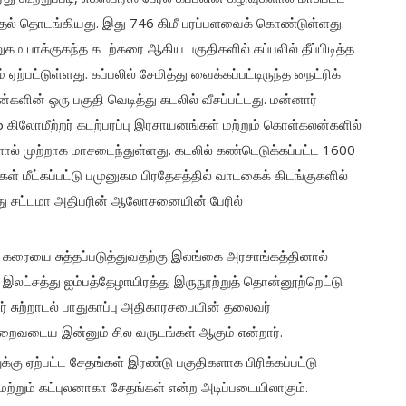
ுதல் தொடங்கியது. இது 746 கிமீ பரப்பளவைக் கொண்டுள்ளது.
ுகம பாக்குகந்த கடற்கரை ஆகிய பகுதிகளில் கப்பலில் தீப்பிடித்த
்பட்டுள்ளது. கப்பலில் சேமித்து வைக்கப்பட்டிருந்த நைட்ரிக்
்களின் ஒரு பகுதி வெடித்து கடலில் வீசப்பட்டது. மன்னார்
ிலோமீற்றர் கடற்பரப்பு இரசாயனங்கள் மற்றும் கொள்கலன்களில்
ளால் முற்றாக மாசடைந்துள்ளது. கடலில் கண்டெடுக்கப்பட்ட 1600
ள் மீட்கப்பட்டு பமுனுகம பிரதேசத்தில் வாடகைக் கிடங்குகளில்
து சட்டமா அதிபரின் ஆலோசனையின் பேரில்
கரையை சுத்தப்படுத்துவதற்கு இலங்கை அரசாங்கத்தினால்
 இலட்சத்து ஐம்பத்தேழாயிரத்து இருநூற்றுத் தொன்னூற்றெட்டு
ர் சுற்றாடல் பாதுகாப்பு அதிகாரசபையின் தலைவர்
 நிறைவடைய இன்னும் சில வருடங்கள் ஆகும் என்றார்.
லுக்கு ஏற்பட்ட சேதங்கள் இரண்டு பகுதிகளாக பிரிக்கப்பட்டு
ற்றும் கட்புலனாகா சேதங்கள் என்ற அடிப்படையிலாகும்.