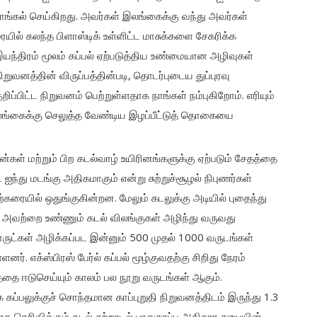
ாங்கல் செய்கிறது. அவர்கள் இலங்கைக்கு வந்து அவர்கள்
ையில் கலந்த பிளாஸ்டிக் உள்ளிட்ட மாசுக்களை சேகரிக்க
இயந்திரம் மூலம் கப்பல் ஏற்படுத்திய உண்மையான அழிவுகள்
னத்தின் விருப்பத்தின்படி, தொடர்புடைய துப்புரவு
பிட்ட நிறுவனம் பெற்றுள்ளதாக நாங்கள் நம்புகிறோம். எரியும்
ங்கைக்கு செலுத்த வேண்டிய இழப்பீட்டுத் தொகையை
ன்கள் மற்றும் பிற கடல்வாழ் உயிரினங்களுக்கு ஏற்படும் சேதத்தை
ு மடங்கு அதிகமாகும் என்று சுற்றுச்சூழல் நிபுணர்கள்
்கரையில் ஒதுங்குகின்றன. மேலும் கடலுக்கு அடியில் புதைந்து
்து, அவற்றை உண்ணும் கடல் விலங்குகள் அழிந்து வருவது
ொருட்கள் அழிக்கப்பட இன்னும் 500 முதல் 1000 வருடங்கள்
ளனர். எக்ஸ்பிரஸ் பேர்ல் கப்பல் மூழ்குவதற்கு சிறிது நேரம்
்தை ஈடுசெய்யும் காலம் பல நூறு வருடங்கள் ஆகும்.
 கப்பலுக்குச் சொந்தமான காப்புறுதி நிறுவனத்திடம் இருந்து 1.3
க தெரிவிக்கும் கடல் சுற்றாடல் பாதுகாப்பு அதிகார சபையின்