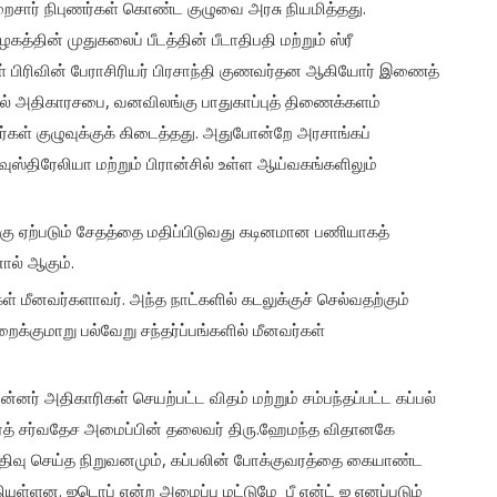
றைசார் நிபுணர்கள் கொண்ட குழுவை அரசு நியமித்தது.
த்தின் முதுகலைப் பீடத்தின் பீடாதிபதி மற்றும் ஸ்ரீ
ள் பிரிவின் பேராசிரியர் பிரசாந்தி குணவர்தன ஆகியோர் இணைத்
ாடல் அதிகாரசபை, வனவிலங்கு பாதுகாப்புத் திணைக்களம்
கள் குழுவுக்குக் கிடைத்தது. அதுபோன்றே அரசாங்கப்
வுஸ்திரேலியா மற்றும் பிரான்சில் உள்ள ஆய்வகங்களிலும்
க்கு ஏற்படும் சேதத்தை மதிப்பிடுவது கடினமான பணியாகத்
ால் ஆகும்.
்கள் மீனவர்களாவர். அந்த நாட்களில் கடலுக்குச் செல்வதற்கும்
றைக்குமாறு பல்வேறு சந்தர்ப்பங்களில் மீனவர்கள்
ின்னர் அதிகாரிகள் செயற்பட்ட விதம் மற்றும் சம்பந்தப்பட்ட கப்பல்
 ஏர்த் சர்வதேச அமைப்பின் தலைவர் திரு.ஹேமந்த விதானகே
ை பதிவு செய்த நிறுவனமும், கப்பலின் போக்குவரத்தை கையாண்ட
கியுள்ளன. ஐடொப் என்ற அமைப்பு மட்டுமே பீ என்ட் ஐ எனப்படும்