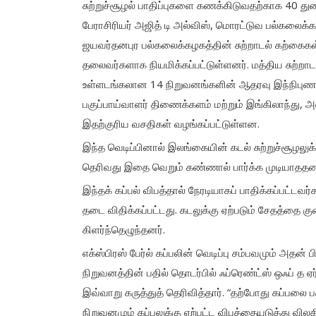
சுற்றுச்சூழல் பாதிப்புகளை கணக்கிடுவதற்காக 40 து
பேராசிரியர் அஜித் டி அல்விஸ், மொரட்டுவ பல்கலைக்கழக
ஜயவர்தனபுர பல்கலைக்கழகத்தின் சுற்றாடல் கற்கைக
தலைவர்களாக நியமிக்கப்பட்டுள்ளனர். மத்திய சுற்ற
உள்ளடங்கலான 14 நிறுவனங்களின் ஆதரவு இந்நிபுணர்
பகுப்பாய்வாளர் திணைக்களம் மற்றும் இங்கிலாந்து, அ
இதற்குரிய வசதிகள் வழங்கப்பட்டுள்ளன.
இந்த வெடிப்பினால் இலங்கையின் கடல் சுற்றுச்சூழலு
தெரிவது இதை வெறும் கண்ணால் பார்க்க முடியாததன
இந்தக் கப்பல் விபத்தால் நேரடியாகப் பாதிக்கப்பட்டவர
தடை விதிக்கப்பட்டது. கடலுக்கு ஏற்படும் சேதத்தை கு
கிளர்ந்தெழுந்தனர்.
எக்ஸ்பிரஸ் பேர்ல் கப்பலின் வெடிப்பு சம்பவமும் அதன் ப
நிறுவனத்தின் பதில் தொடர்பில் ஃப்ரெண்ட்ஸ் ஒஃப் த
இவ்வாறு கருத்துத் தெரிவித்தார். “தற்போது கப்பல
நிறுவனமும் கப்பலுக்கு ஏற்பட்ட விபத்தையடுத்து வில