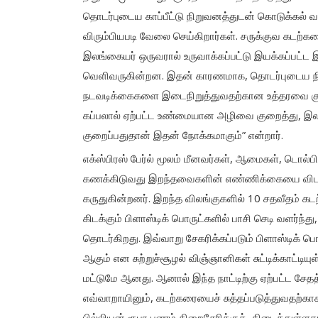
தொடர்புடைய காப்பீட்டு நிறுவனத்துடன் கொடுக்கல் வ
விரும்பியபடி வேலை செய்கிறார்கள். சருக்குவ கடற்கர
இலங்கையர் ஒருவரால் உருவாக்கப்பட்டு இயக்கப்பட்ட 
வெளிவருகின்றன. இதன் காரணமாக, தொடர்புடைய நிறுவ
நடவடிக்கைகளை இடைநிறுத்துவதற்கான உத்தரவை குறிப்
கப்பலால் ஏற்பட்ட உண்மையான அழிவை குறைத்து, இல
குறைப்பதுதான் இதன் நோக்கமாகும்” என்றார்.
எக்ஸ்பிரஸ் பேர்ல் மூலம் மீனவர்கள், ஆமைகள், டொல்பி
கணக்கிடுவது இறந்தவைகளின் எண்ணிக்கையை விட ஐந்த
கருதுகின்றனர். இறந்த விலங்குகளில் 10 சதவீதம் கடற
கிடக்கும் பிளாஸ்டிக் பொருட்களில் பாசி செடி வளர்ந
தொடர்கிறது. இவ்வாறு சேகரிக்கப்படும் பிளாஸ்டிக் ப
ஆகும் என சுற்றுச்சூழல் விஞ்ஞானிகள் சுட்டிக்காட்டியுள்
மட்டுமே ஆனது. ஆனால் இந்த நாட்டிற்கு ஏற்பட்ட சேதத
எவ்வாறாயினும், கடற்கரையைச் சுத்தப்படுத்துவதற்காக
பில்லியன் ரூபா பணம் திறைசேரிக்குக் கிடைத்துள்ளதா