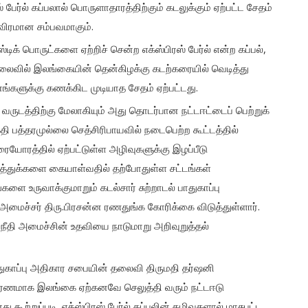
ேர்ல் கப்பலால் பொருளாதாரத்திற்கும் கடலுக்கும் ஏற்பட்ட சேதம்
விரமான சம்பவமாகும்.
்டிக் பொருட்களை ஏற்றிச் சென்ற எக்ஸ்பிரஸ் பேர்ல் என்ற கப்பல்,
ொலைவில் இலங்கையின் தென்கிழக்கு கடற்கரையில் வெடித்து
ினங்களுக்கு கணக்கிட முடியாத சேதம் ஏற்பட்டது.
 வருடத்திற்கு மேலாகியும் அது தொடர்பான நட்டஈட்டைப் பெற்றுக்
 பத்தரமுல்லை செத்சிரிபாயவில் நடைபெற்ற கூட்டத்தில்
ையோரத்தில் ஏற்பட்டுள்ள அழிவுகளுக்கு இழப்பீடு
ிபத்துக்களை கையாள்வதில் தற்போதுள்ள சட்டங்கள்
ை உருவாக்குமாறும் கடல்சார் சுற்றாடல் பாதுகாப்பு
 அமைச்சர் திரு.பிரசன்ன ரணதுங்க கோரிக்கை விடுத்துள்ளார்.
 நீதி அமைச்சின் உதவியை நாடுமாறு அறிவுறுத்தல்
பாதுகாப்பு அதிகார சபையின் தலைவி திருமதி தர்ஷனி
 காரணமாக இலங்கை ஏற்கனவே செலுத்தி வரும் நட்டஈடு
ற்றுப்படி, எக்ஸ்பிரஸ் பேர்ல் கப்பலின் கழிவுகளால் மாசுபட்ட